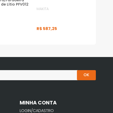
ra/Furadeira
de Lítio PFV012
MAKITA
R$
587
,
25
OK
MINHA CONTA
LOGIN/CADASTRO