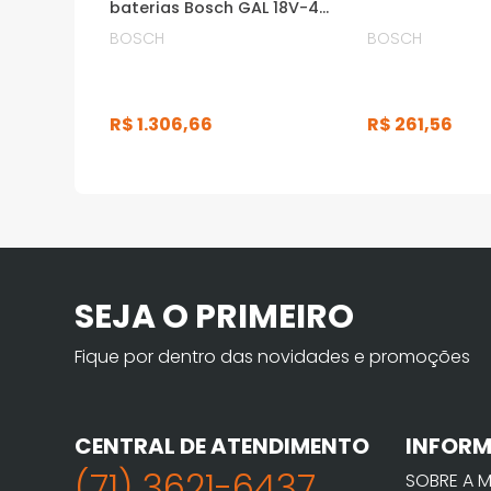
baterias Bosch GAL 18V-40
Bivolt
BOSCH
BOSCH
R$
1
.
306
,
66
R$
261
,
56
SEJA O PRIMEIRO
Fique por dentro das novidades e promoções
CENTRAL DE ATENDIMENTO
INFOR
(71) 3621-6437
SOBRE A 