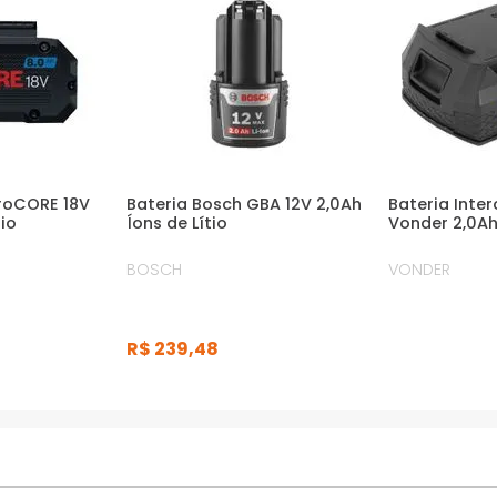
ProCORE 18V
Bateria Bosch GBA 12V 2,0Ah
Bateria Inte
tio
Íons de Lítio
Vonder 2,0Ah
BOSCH
VONDER
R$
239
,
48