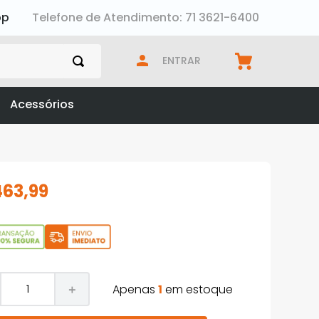
pp
Telefone de Atendimento: 71 3621-6400
ENTRAR
Acessórios
463
,
99
Apenas
1
em estoque
＋