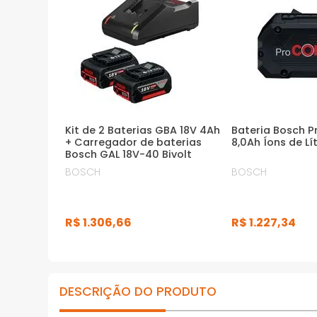
· Bateria de íons de lítio, garantindo alta
eficiência de operação
· Possui indicador de nível de carga
*Imagens meramente ilustrativas
Kit de 2 Baterias GBA 18V 4Ah
Bateria Bosch 
+ Carregador de baterias
8,0Ah Íons de Lí
Bosch GAL 18V-40 Bivolt
BOSCH
BOSCH
R$
1
.
306
,
66
R$
1
.
227
,
34
DESCRIÇÃO DO PRODUTO