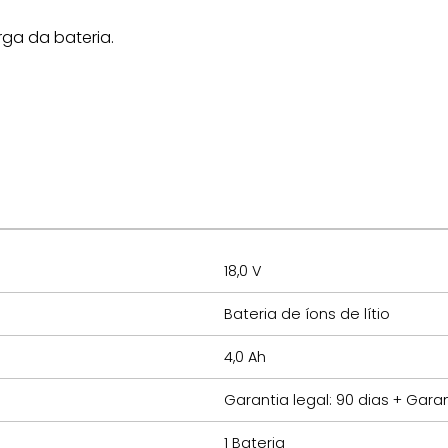
rga da bateria.
18,0 V
Bateria de íons de lítio
4,0 Ah
Garantia legal: 90 dias + Gara
1 Bateria