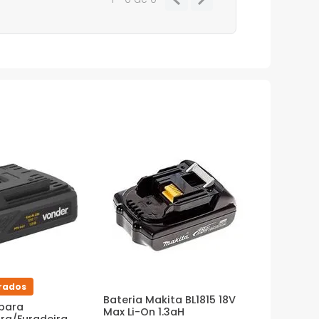
rados
Bateria Makita BL1815 18V
 para
Max Li-On 1.3aH