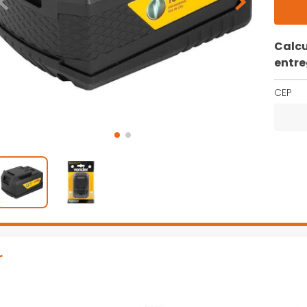
Calcu
entr
CEP
r