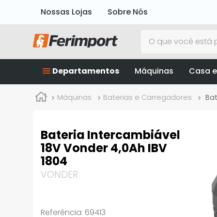
Nossas Lojas
Sobre Nós
O que você está p
Departamentos
Máquinas
Casa e
Máquinas
Baterias e Carregadores
Bat
Bateria Intercambiável
18V Vonder 4,0Ah IBV
1804
VONDER
Referência
:
69413