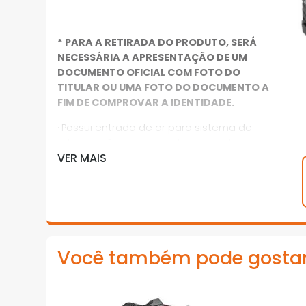
* PARA A RETIRADA DO PRODUTO, SERÁ
NECESSÁRIA A APRESENTAÇÃO DE UM
DOCUMENTO OFICIAL COM FOTO DO
TITULAR OU UMA FOTO DO DOCUMENTO A
FIM DE COMPROVAR A IDENTIDADE.
· Possui entrada de ar para sistema de
refrigeração e base emborrachada que
VER MAIS
ajuda a prevenir riscos em superfícies e
absorver impactos leves
· Indicada para a linha de ferramentas a
bateria intercambiável VONDER
· Carregadores indicados: carregador de
Você também pode gosta
bateria 18 V ICBV 1805 (6004180500) ou
carregador de bateria carga rápida 18 V
ICBV 1806 (6004180600)