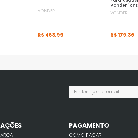
Parafusadei
Vonder Íons 
VONDER
VONDER
R$
463
,
99
R$
179
,
36
MAÇÕES
PAGAMENTO
MARCA
COMO PAGAR