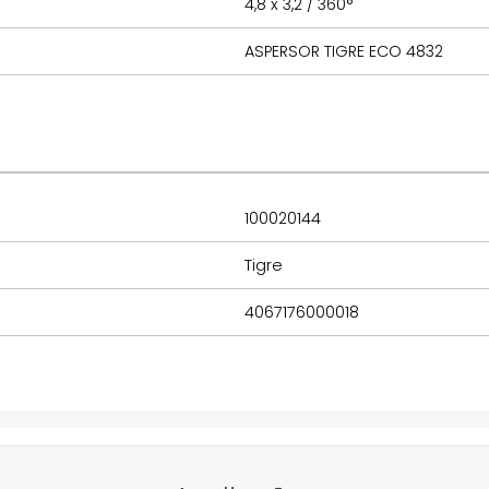
4,8 x 3,2 / 360°
ASPERSOR TIGRE ECO 4832
100020144
Tigre
4067176000018