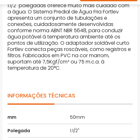
1.1/2" polegadas oferece muito mais cuidado com
a água. O Sistema Predial de Água Fria Fortlev
apresenta um conjunto de tubulações e
conexões, cuidadosamente desenvolvidas
conforme norma ABNT NBR 5648, para conduzir
água potável à temperatura ambiente até os
pontos de utilização. O adaptador soldável curto
Fortlev conecta peças roscáveis, como registros e
filtros. Fabricados em PVC na cor marrom,
suportam até 7,5Kgf/cm² ou 75 m.c.a. à
temperatura de 20°C.
INFORMAÇÕES TÉCNICAS
mm
50mm
Polegada
1.1/2"