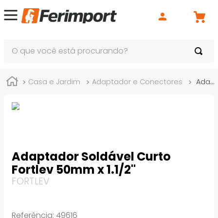
O que você está procurando?
Casa e Jardim
Adaptador e Conectores
Adaptador Soldável Curto Fortlev 50mm x 1.1/2"
Adaptador Soldável Curto
Fortlev 50mm x 1.1/2"
FORTLEV
Referência
:
49616