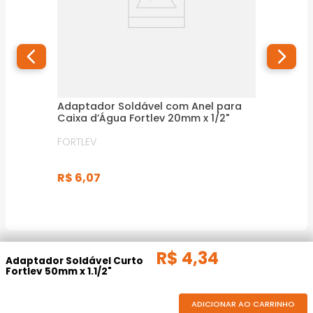
Adaptador Soldável com Anel para
Caixa d’Água Fortlev 20mm x 1/2"
FORTLEV
R$
6
,
07
R$
4
,
34
DESCRIÇÃO DO PRODUTO
Adaptador Soldável Curto
Fortlev 50mm x 1.1/2"
ADICIONAR AO CARRINHO
O adaptador soldável curto fortlev com 50mm ou