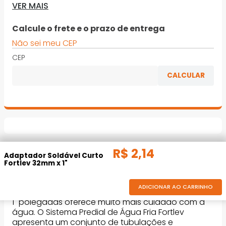
roscáveis, como registros e filtros
VER MAIS
· Fabricados em PVC na cor marrom, suportam até
Calcule o frete e o prazo de entrega
7,5Kgf/cm² ou 75 m.c.a. à temperatura de 20°C
Não sei meu CEP
· O Sistema Predial de Água Fria Fortlev apresenta um
CEP
conjunto de tubulações e conexões,
cuidadosamente desenvolvidas conforme norma
ABNT NBR 5648, para conduzir água potável à
temperatura ambiente até os pontos de utilização
*Imagens meramente ilustrativas
Você também pode gostar