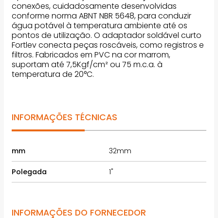
Adaptador Soldável com Anel para
Caixa d’Água Fortlev 60mm x 2"
FORTLEV
R$
25
,
23
R$
2
,
14
DESCRIÇÃO DO PRODUTO
Adaptador Soldável Curto
Fortlev 32mm x 1"
ADICIONAR AO CARRINHO
O adaptador soldável curto fortlev com 32mm ou
1" polegadas oferece muito mais cuidado com a