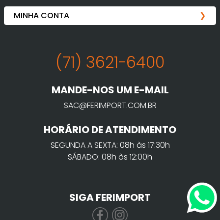
ESCREVER AVALIAÇÃO
Perguntas
&
Respostas
Tem alguma dúvida sobre este
produto? Pergunte ao lojista e a
outros compradores!
FAZER PERGUNTA
Este produto ainda não possui
Perguntas e Respostas.