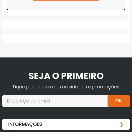
INFORMAÇÕES DO FORNECEDOR
Código do fabricante
10023214
Marca
Fortlev
Ean
4049615000018
Avaliações
Ainda não foram feitas avaliações para
este produto, o que acha de deixar uma?