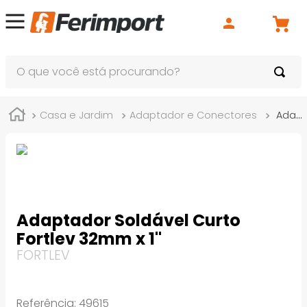
O que você está procurando?
Casa e Jardim
Adaptador e Conectores
Adaptador Soldável Curto Fortlev 32mm x 1"
Adaptador Soldável Curto
Fortlev 32mm x 1"
FORTLEV
Referência
:
49615