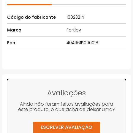
água. O Sistema Predial de Água Fria Fortlev
apresenta um conjunto de tubulações e
conexões, cuidadosamente desenvolvidas
conforme norma ABNT NBR 5648, para conduzir
água potável à temperatura ambiente até os
pontos de utilização. O adaptador soldável curto
Fortlev conecta peças roscáveis, como registros e
filtros. Fabricados em PVC na cor marrom,
suportam até 7,5Kgf/cm² ou 75 m.c.a. à
temperatura de 20°C.
INFORMAÇÕES TÉCNICAS
mm
32mm
Polegada
1"