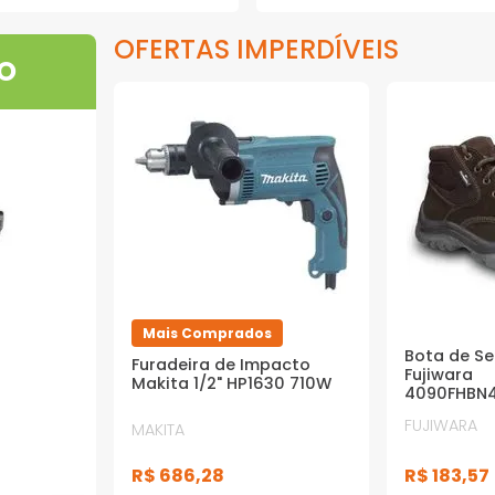
OFERTAS IMPERDÍVEIS
O
Mais Comprados
Bota de S
Furadeira de Impacto
Fujiwara
Makita 1/2" HP1630 710W
4090FHBN
Marrom 4
FUJIWARA
MAKITA
R$
183
,
57
R$
686
,
28