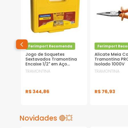
Ferimport Recomenda
Ferimport Rec
Jogo de Soquetes
Alicate Meia C
Sextavados Tramontina
Tramontina PRO
Encaixe 1/2" em Aço
Isolado 1000V
Cromo Vanádio com
TRAMONTINA
TRAMONTINA
Acabamento Cromado e
Maleta 22 Peças
R$
344
,
86
R$
76
,
93
Novidades 🔴💥