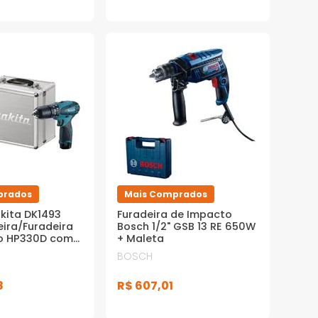
prados
Mais Comprados
ita DK1493
Furadeira de Impacto
ira/Furadeira
Bosch 1/2" GSB 13 RE 650W
o HP330D com
+ Maleta
eira de Impacto
BOSCH
m 2 Baterias
egador Bivolt +
8
R$
607
,
01