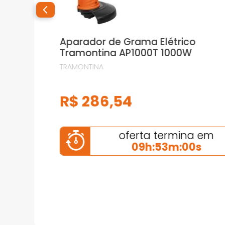
Aparador de Grama Elétrico
Tramontina AP1000T 1000W
TRAMONTINA
R$
286
,
54
oferta termina em
09h:52m:59s