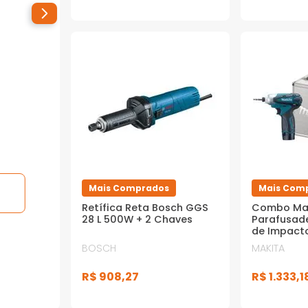
Mais Comprados
Mais Com
Retífica Reta Bosch GGS
Combo Mak
28 L 500W + 2 Chaves
Parafusade
de Impact
Parafusad
BOSCH
MAKITA
TD090D co
12V + Carr
R$
908
,
27
R$
1
.
333
,
1
Maleta