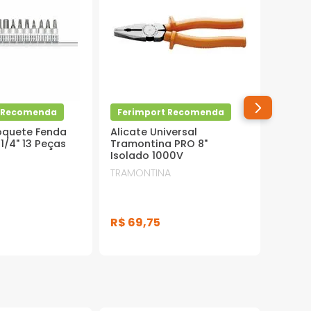
t Recomenda
Ferimport Recomenda
oquete Fenda
Alicate Universal
1/4" 13 Peças
Tramontina PRO 8"
Isolado 1000V
TRAMONTINA
R$
69
,
75