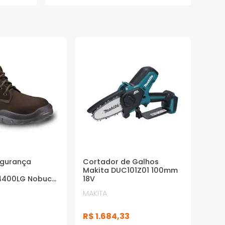
egurança
Cortador de Galhos
Makita DUC101Z01 100mm
4400LG Nobuck
18V
3698
MAKITA
R$
1
.
684
,
33