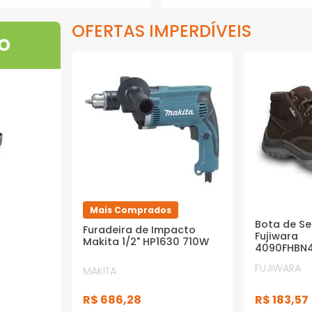
OFERTAS IMPERDÍVEIS
O
Mais Comprados
Bota de S
Furadeira de Impacto
Fujiwara
Makita 1/2" HP1630 710W
4090FHBN
Marrom 4
FUJIWARA
MAKITA
R$
183
,
57
R$
686
,
28