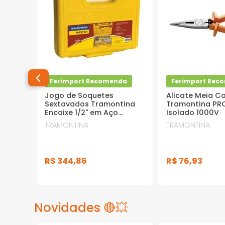
Ferimport Recomenda
Ferimport Rec
Jogo de Soquetes
Alicate Meia C
Sextavados Tramontina
Tramontina PRO
Encaixe 1/2" em Aço
Isolado 1000V
Cromo Vanádio com
TRAMONTINA
TRAMONTINA
Acabamento Cromado e
Maleta 22 Peças
R$
344
,
86
R$
76
,
93
Novidades 🔴💥