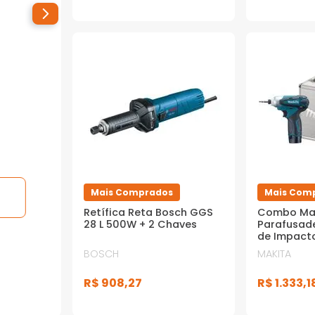
Mais Comprados
Mais Com
Retífica Reta Bosch GGS
Combo Mak
28 L 500W + 2 Chaves
Parafusade
de Impact
Parafusad
BOSCH
MAKITA
TD090D co
12V + Carr
R$
908
,
27
R$
1
.
333
,
1
Maleta